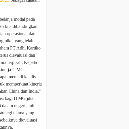
I-2025
Sebagai catatan,
belanja modal pada
026 bila dibandingkan
an operasional dan
ng nikel yang telah
 saham PT Adhi Kartiko
erus dievaluasi dan
ara terpisah, Kepala
kinerja ITMG
pat menjadi katalis
uk memperkuat kinerja
hkan China dan India,"
usi bagi ITMG jika
i dalam negeri jauh
strategi utama yang
 sebaiknya dievaluasi
kapnya.