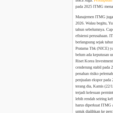
Baca Juga:
Pendapatan
pada 2025 ITMG menarge
Manajemen ITMG juga b
2026. Walau begitu, Yul
tahun sebelumnya. Cap
efisiensi perusahaan.
IT
berlangsung sejak tahu
Pratama Tbk (NICE) yan
belum ada keputusan un
Riset Korea Investmen
cenderung stabil pada 
penahan risiko pelemah
penjualan ekspor pada 
terang dia, Kamis (22/1
terjadi kelesuan permin
lebih rendah seiring k
harus diperkuat ITMG ad
untuk dialihkan ke per