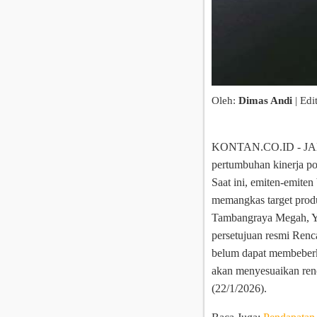
Oleh:
Dimas Andi
| Edi
KONTAN.CO.ID - JAKA
pertumbuhan kinerja pos
Saat ini, emiten-emite
memangkas target produ
Tambangraya Megah, Yu
persetujuan resmi Ren
belum dapat membeberk
akan menyesuaikan renc
(22/1/2026).