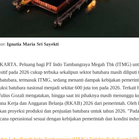
tor:
Ignatia Maria Sri Sayekti
RTA. Peluang bagi PT Indo Tambangraya Megah Tbk (ITMG) untu
itif pada 2026 cukup terbuka sekalipun sektor batubara masih diliputi 
n batubara, termasuk ITMG, sedang menanti dampak kebijakan pemerin
ksi batubara nasional menjadi sekitar 600 juta ton pada 2026.
Terkait 
lius Gozali mengatakan, hingga saat ini pihaknya masih menunggu ke
cana Kerja dan Anggaran Belanja (RKAB) 2026 dari pemerintah. Oleh 
an proyeksi produksi dan penjualan batubara untuk tahun 2026.
"Pada
ana operasional sesuai dengan kebijakan pemerintah dan kondisi indust