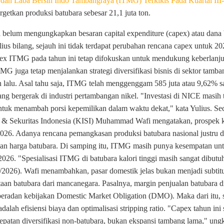
 dan Laba Bersih Indo Tambangraya (ITMG) Terkikis Pada Kuartal II
tkan produksi batubara sebesar 21,1 juta ton.
elum mengungkapkan besaran capital expenditure (capex) atau dana 
ius bilang, sejauh ini tidak terdapat perubahan rencana capex untuk 2
ex ITMG pada tahun ini tetap difokuskan untuk
mendukung keberlanjut
MG juga tetap menjalankan strategi diversifikasi bisnis di sektor tamba
n lalu. Asal tahu saja, ITMG telah menggenggam 585 juta atau 9,62%
g bergerak di industri pertambangan nikel.
"Investasi di NICE masih t
tuk menambah porsi kepemilikan dalam waktu dekat," kata Yulius.
Sec
t & Sekuritas Indonesia (KISI) Muhammad Wafi mengatakan, prospek 
2026. Adanya rencana pemangkasan produksi batubara nasional justru da
an harga batubara.
Di samping itu, ITMG masih punya kesempatan unt
2026. "Spesialisasi ITMG di batubara kalori tinggi masih sangat dibutu
/2026).
Wafi menambahkan, pasar domestik jelas bukan menjadi subtit
taan batubara dari mancanegara. Pasalnya, margin penjualan batubara d
eberadan kebijakan Domestic Market Obligation (DMO).
Maka dari itu, 
alah efisiensi biaya dan optimalisasi stripping ratio. "Capex tahun ini
cepatan diversifikasi non-batubara, bukan ekspansi tambang lama," ung