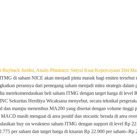
 Buyback Jumbo, Analis Phintraco: Sinyal Kuat Kepercayaan Diri M
ITMG di saham NICE akan menjadi pintu masuk bagi emiten tersebut me
katkan perannya dari pemegang saham menjadi mitra strategis dalam 
dia merekomendasikan beli saham ITMG dengan target harga di level 
 MNC Sekuritas Herditya Wicaksana menyebut, secara teknikal perger
red dan mampu menembus MA200 yang disertai dengan volume tinggi 
 MACD masih menguat di area positif dan stocastic berada di area over
endasikan buy on weakness saham ITMG dengan support di level Rp 22
 22.775 per saham dan target harga di kisaran Rp 22.900 per saham--Rp